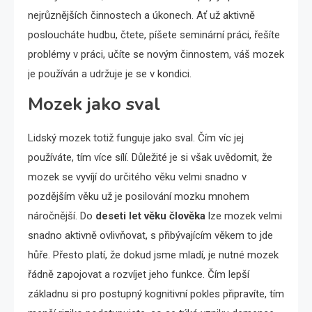
nejrůznějších činnostech a úkonech. Ať už aktivně
posloucháte hudbu, čtete, píšete seminární práci, řešíte
problémy v práci, učíte se novým činnostem, váš mozek
je používán a udržuje je se v kondici.
Mozek jako sval
Lidský mozek totiž funguje jako sval. Čím víc jej
používáte, tím více sílí. Důležité je si však uvědomit, že
mozek se vyvíjí do určitého věku velmi snadno v
pozdějším věku už je posilování mozku mnohem
náročnější. Do
deseti let věku člověka
lze mozek velmi
snadno aktivně ovlivňovat, s přibývajícím věkem to jde
hůře. Přesto platí, že dokud jsme mladí, je nutné mozek
řádně zapojovat a rozvíjet jeho funkce. Čím lepší
základnu si pro postupný kognitivní pokles připravíte, tím