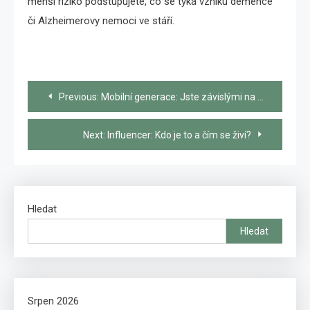
menší riziko podstupujete, co se týká vzniku demence
či Alzheimerovy nemoci ve stáří.
Navigace
Previous:
Mobilní generace: Jste závislými na svém mobilním telefonu?
pro
Next:
Influencer: Kdo je to a čím se živí?
příspěvek
Hledat
Hledat
Srpen 2026